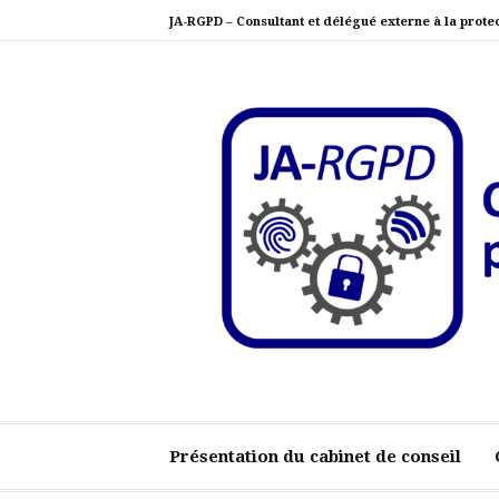
Aller
JA-RGPD – Consultant et délégué externe à la prote
au
contenu
JA-RGPD – Consulta
Au service de votre conformité RGPD
personnelles
Présentation du cabinet de conseil