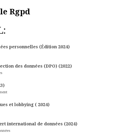
 le Rgpd
L:
ées personnelles (Édition 2024)
tection des données (DPO) (2022)
es
3)
ement
es et lobbying ( 2024)
fert international de données (2024)
données