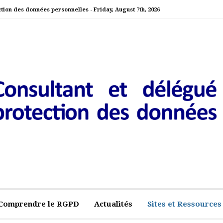
ction des données personnelles -
Friday, August 7th, 2026
nt et délégué externe à la pr
Comprendre le RGPD
Actualités
Sites et Ressources