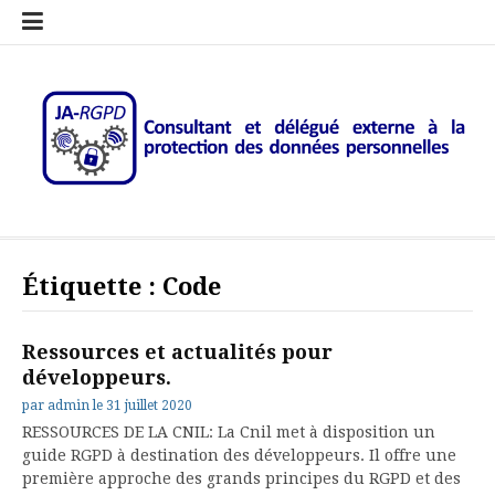
Aller
Le
Newsletter
JA-
Contact
Sites
au
RGPD
RGPD
et
et
contenu
c’est
–
Mentions
Ressource
Quoi?
Consultant
légales
sur
RGPD
le
Rgpd
JA-RGPD – Consultant et
Au service de votre conformité RGPD
délégué externe à la
Étiquette :
Code
protection des données
personnelles
Ressources et actualités pour
développeurs.
par
admin
le
31 juillet 2020
RESSOURCES DE LA CNIL: La Cnil met à disposition un
guide RGPD à destination des développeurs. Il offre une
première approche des grands principes du RGPD et des