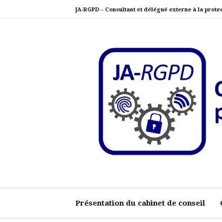
Aller
JA-RGPD – Consultant et délégué externe à la prote
au
contenu
JA-RGPD – Consulta
Au service de votre conformité RGPD
personnelles
Présentation du cabinet de conseil