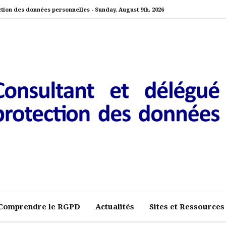
ction des données personnelles -
Sunday, August 9th, 2026
nt et délégué externe à la pr
Comprendre le RGPD
Actualités
Sites et Ressources