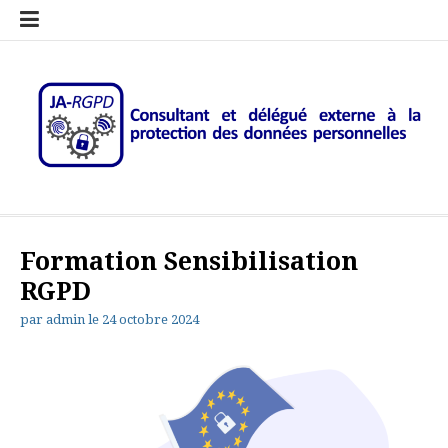
Aller
Le
Newsletter
JA-
Contact
Sites
au
RGPD
RGPD
et
et
contenu
c’est
–
Mentions
Ressource
Quoi?
Consultant
légales
sur
RGPD
le
Rgpd
JA-RGPD – Consultant et
Au service de votre conformité RGPD
délégué externe à la
Formation Sensibilisation
protection des données
RGPD
personnelles
par
admin
le
24 octobre 2024