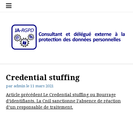
Aller
Le
Newsletter
JA-
Contact
Sites
au
RGPD
RGPD
et
et
contenu
c’est
–
Mentions
Ressource
Quoi?
Consultant
légales
sur
RGPD
le
Rgpd
JA-RGPD – Consultant et
Au service de votre conformité RGPD
délégué externe à la
Credential stuffing
protection des données
par
admin
le
11 mars 2021
personnelles
Lire
Article précédent
Le Credential stuffing ou Bourrage
d’identifiants. La Cnil sanctionne l’absence de réaction
la
d’un responsable de traitement.
suite