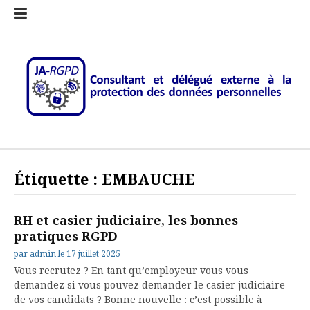
Aller
Le
Newsletter
JA-
Contact
Sites
au
RGPD
RGPD
et
et
contenu
c’est
–
Mentions
Ressource
Quoi?
Consultant
légales
sur
RGPD
le
Rgpd
JA-RGPD – Consultant et
Au service de votre conformité RGPD
délégué externe à la
Étiquette :
EMBAUCHE
protection des données
personnelles
RH et casier judiciaire, les bonnes
pratiques RGPD
par
admin
le
17 juillet 2025
Vous recrutez ? En tant qu’employeur vous vous
demandez si vous pouvez demander le casier judiciaire
de vos candidats ? Bonne nouvelle : c’est possible à